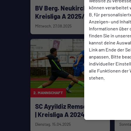
Website zu verbess
BV Berg. Neukirchen |
SG 
können verarbeitet w
B. für personalisier
Kreisliga A 2025/26
Kre
Anzeigen- und Inha
Mittwoch, 27.08.2025
Dienst
Informationen über 
finden Sie in unsere
kannst deine Auswah
Link am Ende der Se
anpassen. Bitte bea
individueller Einste
alle Funktionen der
stehen.
2. MANNSCHAFT
JUNIO
SC Ayyildiz Remscheid 2
6. 
| Kreisliga A 2024/25
Sch
Cup
Dienstag, 15.04.2025
Sonnta