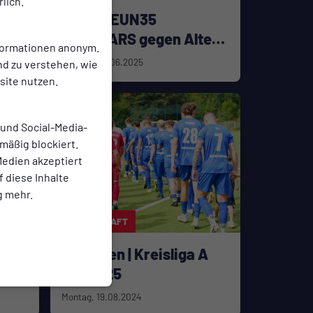
lich.
NULLNEUN35
ALLSTARS gegen Alte
nformationen anonym.
Herren
Montag, 02.06.2025
nd zu verstehen, wie
ite nutzen.
 und Social-Media-
mäßig blockiert.
edien akzeptiert
f diese Inhalte
g mehr.
2. MANNSCHAFT
TG Hilgen | Kreisliga A
2024/25
Montag, 19.08.2024