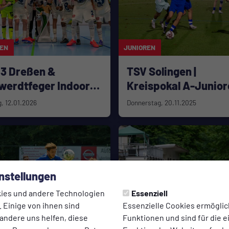
REN
JUNIOREN
13 Dreßen &
TSV Solingen |
werdtfeger Indoor
Kreispokal A-Junior
 2025
, 12.01.2026
Donnerstag, 20.11.2025
nstellungen
ies und andere Technologien
Essenziell
 Einige von ihnen sind
Essenzielle Cookies ermögli
andere uns helfen, diese
Funktionen und sind für die 
NSCHAFT
1. MANNSCHAFT