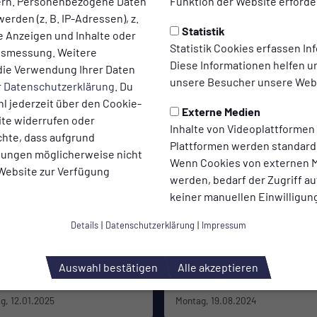
ern. Personenbezogene Daten
Funktion der Website erforder
Hackenberg |
SuS Haarzopf |
erden (z. B. IP-Adressen), z.
Statistik
te Anzeigen und Inhalte oder
ispokal 2025/26
Bezirksliga 2024/25
Statistik Cookies erfassen I
ltsmessung. Weitere
ag, 12.08.2025
Montag, 02.06.2025
Diese Informationen helfen u
die Verwendung Ihrer Daten
unsere Besucher unsere Webs
r
Datenschutzerklärung
. Du
l jederzeit über den Cookie-
Externe Medien
ite widerrufen oder
Inhalte von Videoplattformen
chte, dass aufgrund
Plattformen werden standard
llungen möglicherweise nicht
Wenn Cookies von externen M
 Website zur Verfügung
werden, bedarf der Zugriff au
keiner manuellen Einwilligun
REN
1. MANNSCHAFT
Details
|
Datenschutzerklärung
|
Impressum
U13 Dreßen &
SV Burgaltendorf |
Auswahl bestätigen
Alle akzeptieren
werdtfeger Indoor
Bezirksliga 2024/25
 2025
g, 12.01.2025
Montag, 19.08.2024