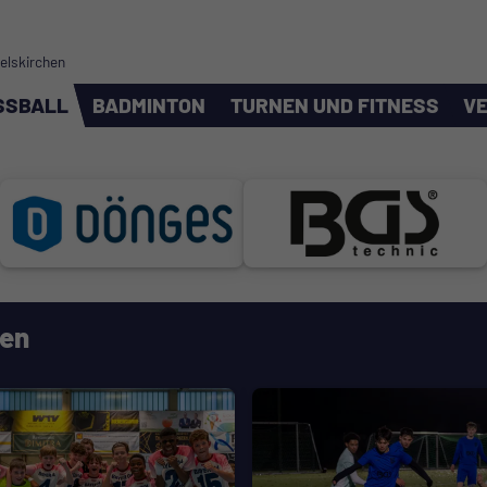
melskirchen
SSBALL
BADMINTON
TURNEN UND FITNESS
VE
len