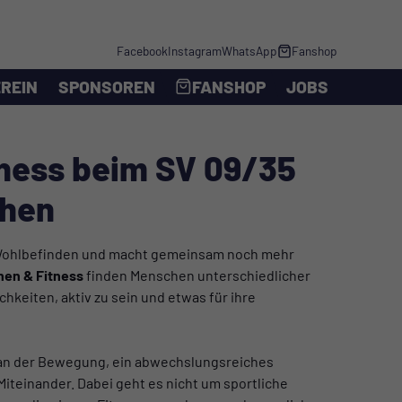
Facebook
Instagram
WhatsApp
Fanshop
REIN
SPONSOREN
FANSHOP
JOBS
tness beim SV 09/35
chen
s Wohlbefinden und macht gemeinsam noch mehr
nen & Fitness
finden Menschen unterschiedlicher
keiten, aktiv zu sein und etwas für ihre
 an der Bewegung, ein abwechslungsreiches
iteinander. Dabei geht es nicht um sportliche