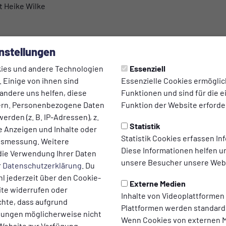
t Heike Wilke
nstellungen
orheriger Absprache mit Petra Karau
it Julia Heidorn
ies und andere Technologien
Essenziell
 Einige von ihnen sind
Essenzielle Cookies ermögli
andere uns helfen, diese
Funktionen und sind für die 
ern. Personenbezogene Daten
Funktion der Website erforder
 mit Sabine Lang
erden (z. B. IP-Adressen), z.
Statistik
te Anzeigen und Inhalte oder
gensgasse mit Sabine Lang
Statistik Cookies erfassen I
ltsmessung. Weitere
stalozzi-Halle mit Julia Heidorn
Diese Informationen helfen u
die Verwendung Ihrer Daten
se mit Sabine Lang
unsere Besucher unsere Webs
r
Datenschutzerklärung
. Du
lich!
l jederzeit über den Cookie-
Externe Medien
ite widerrufen oder
Inhalte von Videoplattformen
chte, dass aufgrund
Plattformen werden standard
llungen möglicherweise nicht
Wenn Cookies von externen M
 Website zur Verfügung