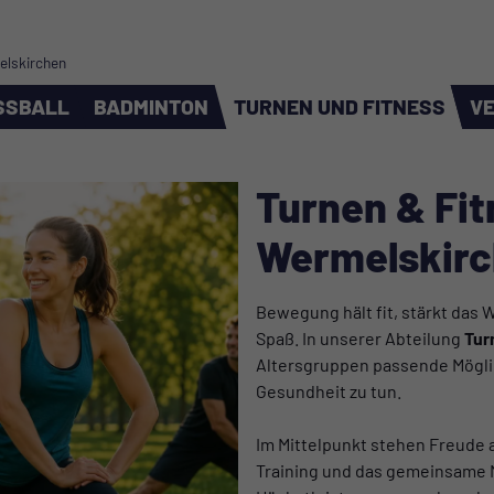
melskirchen
SSBALL
BADMINTON
TURNEN UND FITNESS
VE
Turnen & Fi
Wermelskir
Bewegung hält fit, stärkt da
Spaß. In unserer Abteilung
Tur
Altersgruppen passende Möglich
Gesundheit zu tun.
Im Mittelpunkt stehen Freude
Training und das gemeinsame M