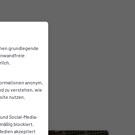
chen grundlegende
einwandfreie
lich.
nformationen anonym.
nd zu verstehen, wie
ite nutzen.
 und Social-Media-
mäßig blockiert.
edien akzeptiert