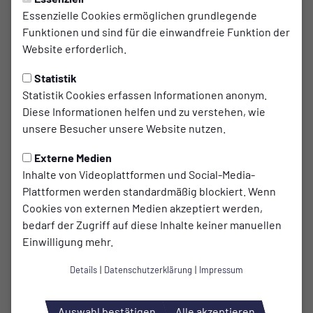
Essenzielle Cookies ermöglichen grundlegende
Funktionen und sind für die einwandfreie Funktion der
Website erforderlich.
Giuliano Crisopulli
Statistik
Statistik Cookies erfassen Informationen anonym.
Diese Informationen helfen und zu verstehen, wie
unsere Besucher unsere Website nutzen.
Wie werde ich Schiedsrichter?
Externe Medien
Inhalte von Videoplattformen und Social-Media-
Circa 2.800 Schiedsrichter sind im Fußballverband
Plattformen werden standardmäßig blockiert. Wenn
Niederrhein Woche für Woche im Einsatz. Eine
Cookies von externen Medien akzeptiert werden,
Leistung, die absoluten Respekt verdient. Unsere
bedarf der Zugriff auf diese Inhalte keiner manuellen
Schiedsrichter sorgen auf den Plätzen für den
Einwilligung mehr.
regelkonformen Ablauf aller Spiele.
Details
|
Datenschutzerklärung
|
Impressum
Vorteile als Schiedsrichter:
Auswahl bestätigen
Alle akzeptieren