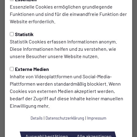
Stellungnahme zum Rückzug
Essenzielle Cookies ermöglichen grundlegende
Funktionen und sind für die einwandfreie Funktion der
der 3. Mannschaft
Website erforderlich.
Aufgrund zahlreicher mittel- und längerfristiger
Statistik
Verletzungen sehen wir uns leider gezwungen, unsere 3.
Statistik Cookies erfassen Informationen anonym.
Mannschaft mit sofortiger Wirkung vom Spielbetrieb
Diese Informationen helfen und zu verstehen, wie
zurückzuziehen. Diese Entscheidung ist uns alles andere
unsere Besucher unsere Website nutzen.
als leichtgefallen, war jedoch unter den gegebenen
personellen Umständen unumgänglich.
Externe Medien
Inhalte von Videoplattformen und Social-Media-
Wir bedanken uns bei Bobby für seine harte Arbeit und sein
Plattformen werden standardmäßig blockiert. Wenn
unermüdliches Engagement in den letzten Jahren. Bobby
Cookies von externen Medien akzeptiert werden,
hat den Verein mit seiner herzlichen und offenen Art
bedarf der Zugriff auf diese Inhalte keiner manuellen
bereichert. Wir wünschen ihm für die Zukunft nur das
Einwilligung mehr.
Beste. Wir freuen uns dich auch in Zukunft im Dönges-
Eifgen-Stadion begrüßen zu dürfen.
Details
|
Datenschutzerklärung
|
Impressum
In der kommenden Saison wollen wir mit frischer Energie,
neuen Spielern und einigen Rückkehrern einen Neuanfang
Auswahl bestätigen
Alle akzeptieren