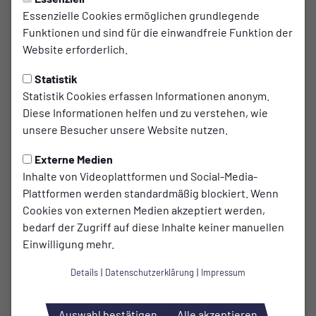
Wermelskirchen-Cup 2023
Essenzielle Cookies ermöglichen grundlegende
Funktionen und sind für die einwandfreie Funktion der
Am kommenden Samstag steht der
Website erforderlich.
Wermelskirchen-Cup 2023 an.
Statistik
Statistik Cookies erfassen Informationen anonym.
Es nehmen die Zweitvertretungen vom SSV Dhünn, TV
Diese Informationen helfen und zu verstehen, wie
Dabringhausen, SSV Bergisch Born und unsere zweite
unsere Besucher unsere Website nutzen.
Mannschaft nehmen teil.
Externe Medien
Spielmodus: 2 x 20 Minuten
Inhalte von Videoplattformen und Social-Media-
Plattformen werden standardmäßig blockiert. Wenn
Für das leibliche Wohl ist gesorgt.
Cookies von externen Medien akzeptiert werden,
bedarf der Zugriff auf diese Inhalte keiner manuellen
Einwilligung mehr.
Details
|
Datenschutzerklärung
|
Impressum
Auswahl bestätigen
Alle akzeptieren