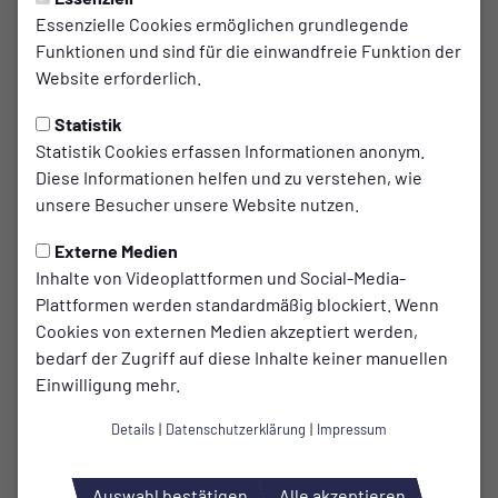
Freitag, 09.05.2025 10:30 Uhr
Essenzielle Cookies ermöglichen grundlegende
Dreifach-Verstärkung vom
Funktionen und sind für die einwandfreie Funktion der
Website erforderlich.
TV Hasten
Statistik
Zum Abschluss der Personalplanungen für die
Statistik Cookies erfassen Informationen anonym.
Saison 2025/26 präsentieren die 1. Mannschaft ein
Diese Informationen helfen und zu verstehen, wie
starkes Trio: Baran Aka, Florian Börsch und Luca
unsere Besucher unsere Website nutzen.
Fischer wechseln vom TV Hasten ins Dönges-
Externe Medien
Eifgen-Stadion.
Inhalte von Videoplattformen und Social-Media-
Plattformen werden standardmäßig blockiert. Wenn
• Baran Aka
– Ein junger, extrem schneller Außenspieler,
Cookies von externen Medien akzeptiert werden,
der mit viel Entwicklungspotenzial ins Eifgen kommt. „Ein
bedarf der Zugriff auf diese Inhalte keiner manuellen
Rohdiamant, der unter unserem Trainerteam den nächsten
Einwilligung mehr.
Schritt machen kann“, so Ralf Klüppelberg.
Details
|
Datenschutzerklärung
|
Impressum
• Florian Börsch
– Ein bodenständiger, technisch starker
Mittelfeldspieler, der nun bereit ist, auf Bezirksliga-Niveau
Auswahl bestätigen
Alle akzeptieren
Verantwortung zu übernehmen.