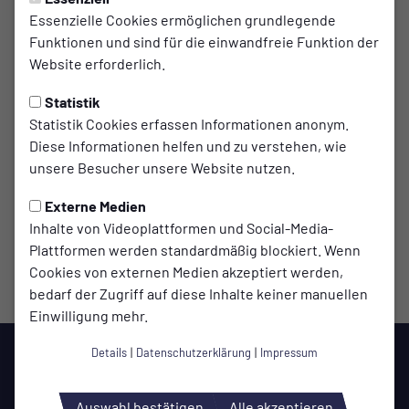
Essenzielle Cookies ermöglichen grundlegende
Spielort
Funktionen und sind für die einwandfreie Funktion der
Website erforderlich.
Bezirkssportanlage Am Freudenberg
Am Freudenberg 5
Statistik
42119 Wuppertal
Statistik Cookies erfassen Informationen anonym.
Diese Informationen helfen und zu verstehen, wie
Wegbeschreibung
unsere Besucher unsere Website nutzen.
Externe Medien
Inhalte von Videoplattformen und Social-Media-
Plattformen werden standardmäßig blockiert. Wenn
Cookies von externen Medien akzeptiert werden,
bedarf der Zugriff auf diese Inhalte keiner manuellen
Einwilligung mehr.
Details
|
Datenschutzerklärung
|
Impressum
Auswahl bestätigen
Alle akzeptieren