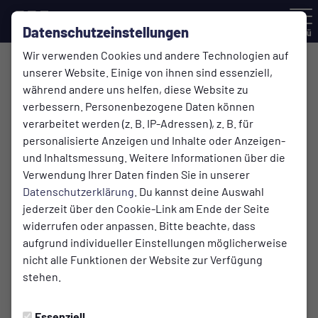
Datenschutzeinstellungen
Menü
Wir verwenden Cookies und andere Technologien auf
Bezirksliga , 1. Spieltag
unserer Website. Einige von ihnen sind essenziell,
während andere uns helfen, diese Website zu
1:0
verbessern. Personenbezogene Daten können
(1:0)
verarbeitet werden (z. B. IP-Adressen), z. B. für
Germania Wuppertal
SV 09/35 Wermelskirchen
1. Mannschaft
1. Mannschaft
personalisierte Anzeigen und Inhalte oder Anzeigen-
und Inhaltsmessung. Weitere Informationen über die
Verwendung Ihrer Daten finden Sie in unserer
Datenschutzerklärung
. Du kannst deine Auswahl
Infos zum Spiel
jederzeit über den Cookie-Link am Ende der Seite
widerrufen oder anpassen. Bitte beachte, dass
Schiedsrichter:
aufgrund individueller Einstellungen möglicherweise
Fabian Slomka
nicht alle Funktionen der Website zur Verfügung
stehen.
Zuschauer:
70
Essenziell