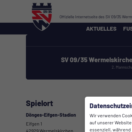
Offizielle Internetseite des SV 09/35 Wer
AKTUELLES
FU
SV 09/35 Wermelskirch
2. Mannsch
Spielort
Datenschutzei
Dönges-Eifgen-Stadion
Wir verwenden Cook
auf unserer Website.
Eifgen 1
essenziell, während 
42929 Wermelskirchen