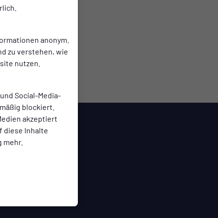
lich.
nformationen anonym.
nd zu verstehen, wie
ite nutzen.
 und Social-Media-
mäßig blockiert.
edien akzeptiert
f diese Inhalte
g mehr.