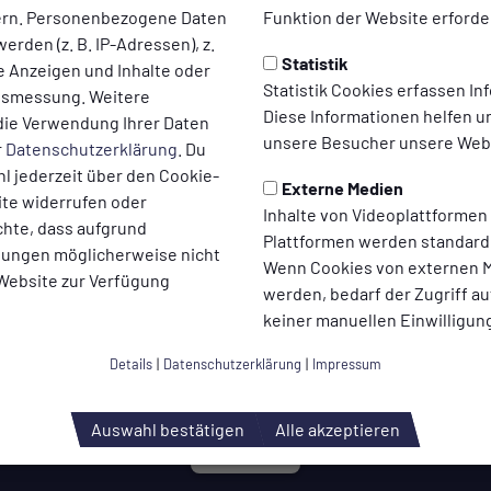
ern. Personenbezogene Daten
Funktion der Website erforder
erden (z. B. IP-Adressen), z.
Statistik
te Anzeigen und Inhalte oder
Statistik Cookies erfassen I
ltsmessung. Weitere
Diese Informationen helfen u
die Verwendung Ihrer Daten
unsere Besucher unsere Webs
r
Datenschutzerklärung
. Du
l jederzeit über den Cookie-
Externe Medien
ite widerrufen oder
Inhalte von Videoplattformen
chte, dass aufgrund
Plattformen werden standard
llungen möglicherweise nicht
Wenn Cookies von externen M
 Website zur Verfügung
werden, bedarf der Zugriff au
keiner manuellen Einwilligun
Details
|
Datenschutzerklärung
|
Impressum
Auswahl bestätigen
Alle akzeptieren