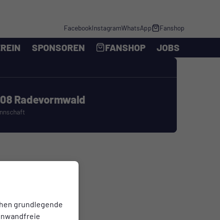
Facebook
Instagram
WhatsApp
Fanshop
REIN
SPONSOREN
FANSHOP
JOBS
 08 Radevormwald
annschaft
chen grundlegende
einwandfreie