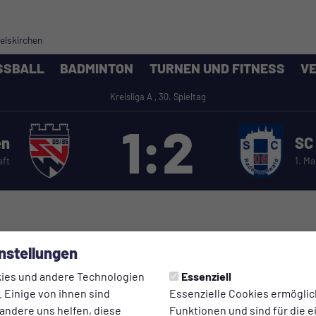
melskirchen
SSBALL
BADMINTON
TURNEN UND FITNESS
VE
Kreisliga A , 30. Spieltag
1:2
en
SC
aft
1. M
nstellungen
ies und andere Technologien
Essenziell
 Einige von ihnen sind
Essenzielle Cookies ermögli
andere uns helfen, diese
Funktionen und sind für die 